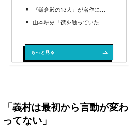
『鎌倉殿の13人』が名作になった13の理由
山本耕史「襟を触っていたシーンをぜひ見返してほしい」【鎌倉殿の13人・不定期連載】
小池栄子「ラストシーンの台本を読んで放心状態みたいに…」【鎌倉殿の13人・不定期連載】
もっと見る
「義村は最初から言動が変わ
ってない」