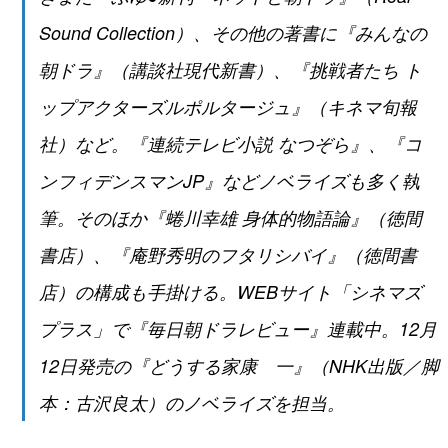
Sound Collection）、その他の著書に『みんなの
朝ドラ』（講談社現代新書）、『挑戦者たち ト
ップアクターズルポルタージュ』（キネマ旬報
社）など。『連続テレビ小説 なつぞら』、『コ
ンフィデンスマンJP』などノベライズも多く執
筆。そのほか『蜷川幸雄 身体的物語論』（徳間
書店）、『庵野秀明のフタリシバイ』（徳間書
店）の構成も手掛ける。WEBサイト「シネマズ
プラス」で『毎日朝ドラレビュー』連載中。12月
12日発売の『
どうする家康 一』（NHK出版／脚
本：古沢良太）のノベライズを担当。