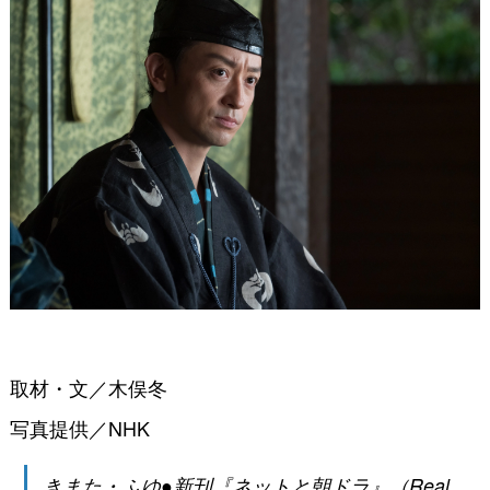
取材・文／木俣冬
写真提供／NHK
きまた・ふゆ●新刊『ネットと朝ドラ』（Real