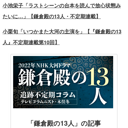
小池栄子「ラストシーンの台本を読んで放心状態み
たいに…」【鎌倉殿の13人・不定期連載】
小栗旬「いつかまた大河の主演を」【『鎌倉殿の13
人』不定期連載第10回】
「鎌倉殿の13人」の記事