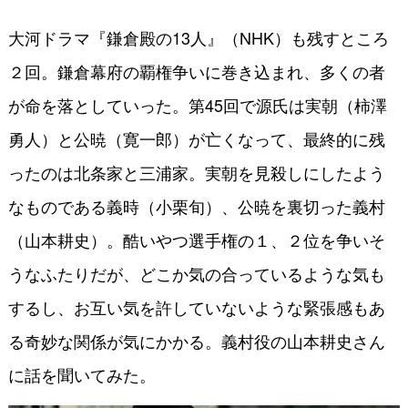
大河ドラマ『鎌倉殿の13人』（NHK）も残すところ
２回。鎌倉幕府の覇権争いに巻き込まれ、多くの者
が命を落としていった。第45回で源氏は実朝（柿澤
勇人）と公暁（寛一郎）が亡くなって、最終的に残
ったのは北条家と三浦家。実朝を見殺しにしたよう
なものである義時（小栗旬）、公暁を裏切った義村
（山本耕史）。酷いやつ選手権の１、２位を争いそ
うなふたりだが、どこか気の合っているような気も
するし、お互い気を許していないような緊張感もあ
る奇妙な関係が気にかかる。義村役の山本耕史さん
に話を聞いてみた。