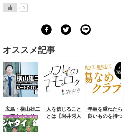
0
オススメ記事
広島・横山雄二
人を信じること
年齢を重ねたら
（アナウンサ
とは【岩井秀人
良いものを持つ
ー・映画監督・
連載 1月号】
べき？ そんな
小説家）、ビー
ものは嘘、嘘、