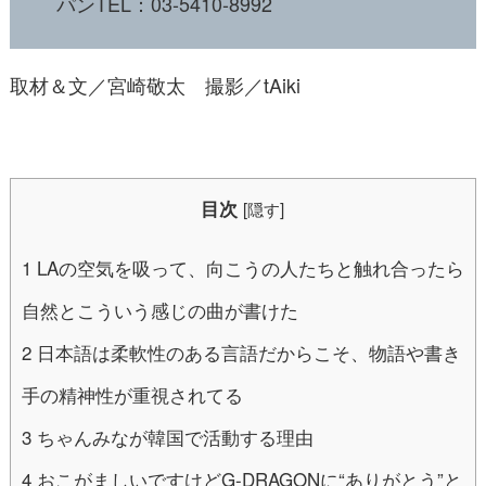
パン
TEL
：
03-5410-8992
取材＆文／宮崎敬太 撮影／tAiki
目次
[
隠す
]
1
LAの空気を吸って、向こうの人たちと触れ合ったら
自然とこういう感じの曲が書けた
2
日本語は柔軟性のある言語だからこそ、物語や書き
手の精神性が重視されてる
3
ちゃんみなが韓国で活動する理由
4
おこがましいですけどG-DRAGONに“ありがとう”と