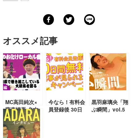
オススメ記事
MC高田純次×
今なら！有料会
黒羽麻璃央「翔
藤森慎吾 名古
員登録後 30日
ぶ瞬間」vol.5
屋のお化けロー
間無料で記事が
LEDIAN SPA
カル番組「PS
見られます！
純金」 東海3県