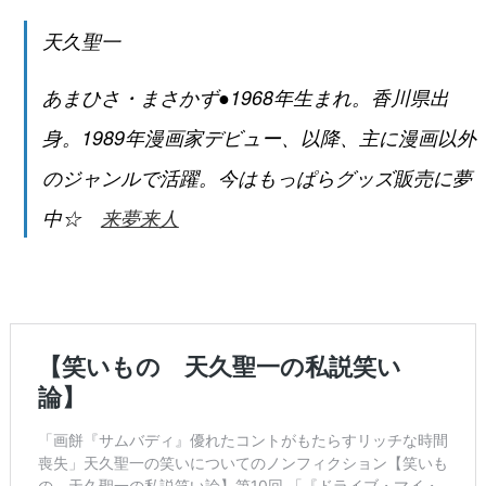
天久聖一
あまひさ・まさかず●1968年生まれ。香川県出
身。1989年漫画家デビュー、以降、主に漫画以外
のジャンルで活躍。今はもっぱらグッズ販売に夢
中☆
来夢来人