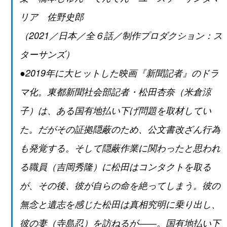
リア 佐野史郎
（2021／日本／全６話／制作プロダクション：ス
ターサンズ）
●2019年に大ヒットした映画『新聞記者』のドラ
マ化。東都新聞社会部記者・松田杏奈（米倉涼
子）は、ある国有地払い下げ問題を取材してい
た。だがその証拠隠蔽のため、公文書改ざん行為
も発覚する。そして隠蔽作業に関わったと思われ
る職員（吉岡秀隆）に松田はコンタクトを取る
が、その後、彼が自らの命を絶ってしまう。彼の
無念と遺志を感じた松田は真相究明に乗り出し、
彼の妻（寺島忍）を訪ねるが――。国有地払い下