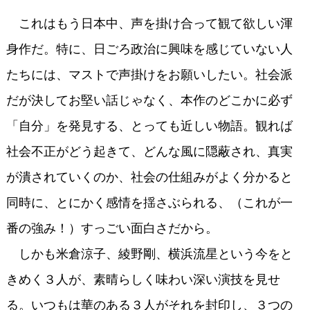
これはもう日本中、声を掛け合って観て欲しい渾
身作だ。特に、日ごろ政治に興味を感じていない人
たちには、マストで声掛けをお願いしたい。社会派
だが決してお堅い話じゃなく、本作のどこかに必ず
「自分」を発見する、とっても近しい物語。観れば
社会不正がどう起きて、どんな風に隠蔽され、真実
が潰されていくのか、社会の仕組みがよく分かると
同時に、とにかく感情を揺さぶられる、（これが一
番の強み！）すっごい面白さだから。
しかも米倉涼子、綾野剛、横浜流星という今をと
きめく３人が、素晴らしく味わい深い演技を見せ
る。いつもは華のある３人がそれを封印し、３つの