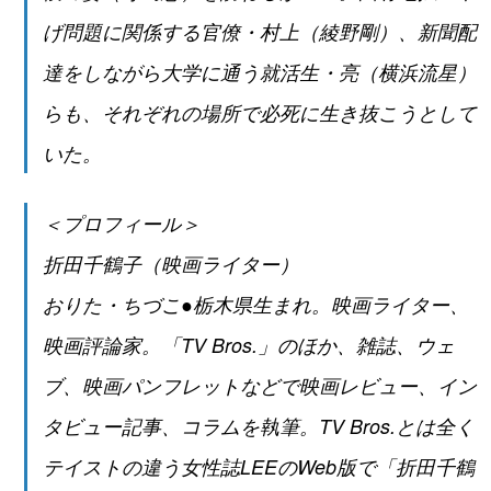
げ問題に関係する官僚・村上（綾野剛）、新聞配
達をしながら大学に通う就活生・亮（横浜流星）
らも、それぞれの場所で必死に生き抜こうとして
いた。
＜プロフィール＞
折田千鶴子（映画ライター）
おりた・ちづこ●栃木県生まれ。映画ライター、
映画評論家。「TV Bros.」のほか、雑誌、ウェ
ブ、映画パンフレットなどで映画レビュー、イン
タビュー記事、コラムを執筆。TV Bros.とは全く
テイストの違う女性誌LEEのWeb版で「折田千鶴