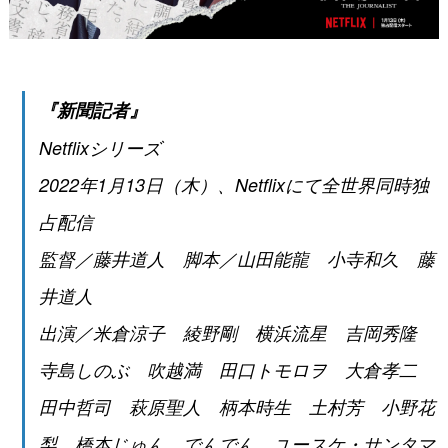
『新聞記者』
Netflixシリーズ
2022年1月13日（木）、Netflixにて全世界同時独
占配信
監督／藤井道人 脚本／山田能龍 小寺和久 藤
井道人
出演／米倉涼子 綾野剛 横浜流星 吉岡秀隆
寺島しのぶ 吹越満 田口トモロヲ 大倉孝二
田中哲司 萩原聖人 柄本時生 土村芳 小野花
梨 橋本じゅん でんでん ユースケ・サンタマ