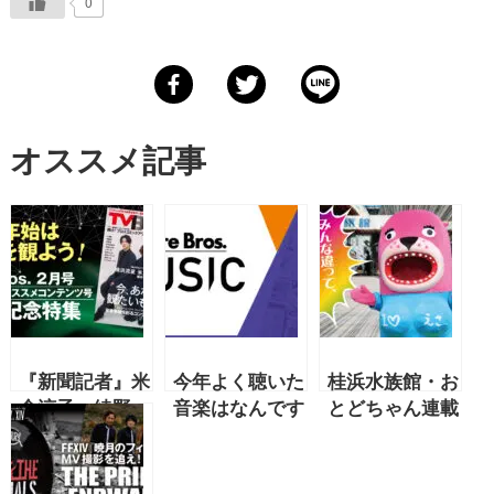
0
オススメ記事
『新聞記者』米
今年よく聴いた
桂浜水族館・お
倉涼子、綾野
音楽はなんです
とどちゃん連載
剛、横浜流星
か？【音楽ライ
「みんな違っ
【年末年始にお
ター・布施雄一
て、みんないい
くるオススメコ
郎】
加減にしろ。」