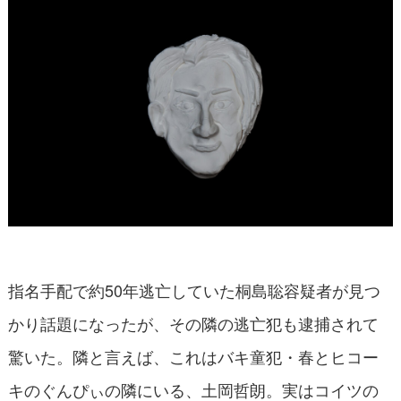
指名手配で約50年逃亡していた桐島聡容疑者が見つ
かり話題になったが、その隣の逃亡犯も逮捕されて
驚いた。隣と言えば、これはバキ童犯・春とヒコー
キのぐんぴぃの隣にいる、土岡哲朗。実はコイツの