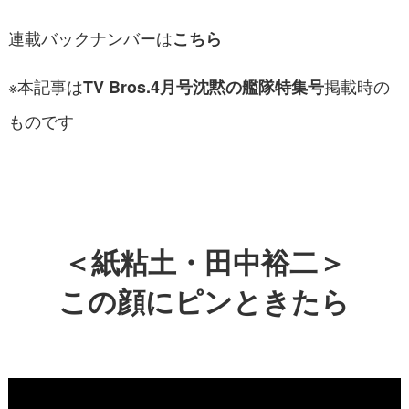
連載バックナンバーは
こちら
※本記事は
掲載時の
TV Bros.4月号沈黙の艦隊特集号
ものです
＜紙粘土・田中裕二＞
この顔にピンときたら