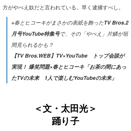
方がやべえ奴だと言われている。早く逮捕すべし。
※春とヒコーキがまさかの表紙を飾った
TV Bros.2
月号YouTube特集号
で、その「やべえ」片鱗が垣
間見られるかも？
【TV Bros.WEB】TV×YouTube トップ会談が
実現！ 爆笑問題×春とヒコーキ「お茶の間にあっ
たTVの未来 1人で楽しむYouTubeの未来」
＜文・太田光＞
踊り子