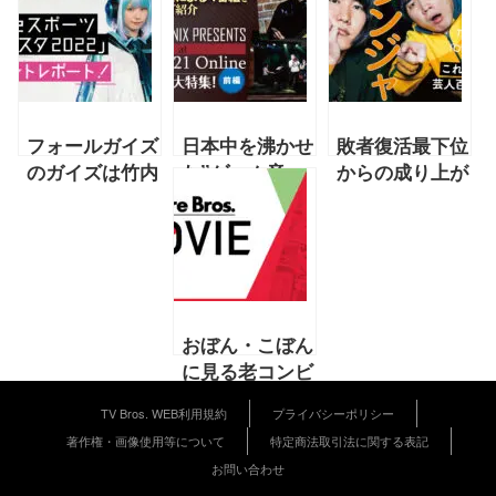
フォールガイズ
日本中を沸かせ
敗者復活最下位
のガイズは竹内
た”ゲーム音
からの成り上が
力より大きい！
楽”の魅力を伝
り。ランジャタ
えなこも登場
える４番組を前
イの予測不可能
「東京eスポー
後編でご紹介
な快進撃
ツフェスタ
SQUARE ENIX
【2021年10月
2022 」イベン
PRESENTS at
「これからの芸
トレポート!
TGS 2021
人百景」第4回
おぼん・こぼん
Online 音楽番
ランジャタイ】
に見る老コンビ
組大特集！前編
の花道＆『スタ
TV Bros. WEB利用規約
プライバシーポリシー
ーダスト』映画
著作権・画像使用等について
特定商法取引法に関する表記
星取り【2021
お問い合わせ
年10月号映画