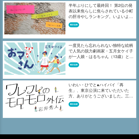
半年ぶりにして最終回！ 第2位の発
表以来焦らしに焦らされている小町
の肝冷やしランキング。いよいよ、
よ...
REGULAR
一度見たら忘れられない独特な絵柄
で人気の脱力劇画家・五月女ケイ子
が一人娘・はるちゃん（13歳）との
毎...
REGULAR
いわい・ひでと●ハイバイ「再
生」、東京公演に来ていただいた
方、ありがとうございました。三重
公演を7月...
REGULAR