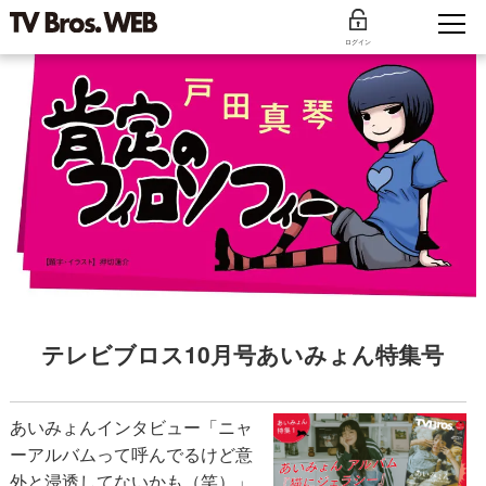
ログイン
テレビブロス10月号あいみょん特集号
あいみょんインタビュー「ニャ
ーアルバムって呼んでるけど意
外と浸透してないかも（笑）」