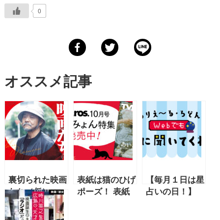
0
オススメ記事
裏切られた映画
表紙は猫のひげ
【毎月１日は星
たち（仮）
ポーズ！ 表紙
占いの日！】
【2024年８月
＆48ページで
2024年下半期
号 押井守連載
総力特集「TV
の運勢 【あり