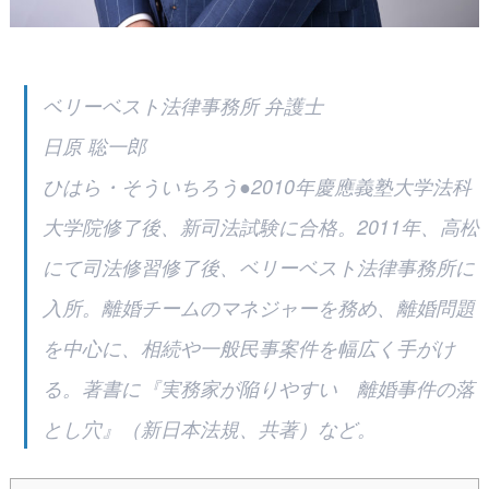
ベリーベスト法律事務所 弁護士
日原 聡一郎
ひはら・そういちろう●2010年慶應義塾大学法科
大学院修了後、新司法試験に合格。2011年、高松
にて司法修習修了後、ベリーベスト法律事務所に
入所。離婚チームのマネジャーを務め、離婚問題
を中心に、相続や一般民事案件を幅広く手がけ
る。著書に『実務家が陥りやすい 離婚事件の落
とし穴』（新日本法規、共著）など。