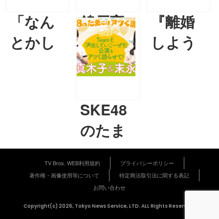
「なん
錦戸亮
『離婚
とかし
『離婚
しよう
なきゃ
しよう
よ』宮
いけな
よ』 “歩
藤官九郎
い」の
くフェ
×大石
SKE48
気持ち
ロモン
静 交換
のたま
で挑ん
男・加納
日記式脚
にはア
だ福島
恭二” 演
本が見
TV Bros. WEB利用規約
プライバシーポリシー
ツく語
著作権・画像使用等について
特定商法取引法に関する表記
競馬【藤
者が思
せる 現
らせ
お問い合わせ
田菜七子
う恭二
代の結
て！
Copyright(c) 2026, Tokyo News Service, LTD. ALL Rights Reserved.