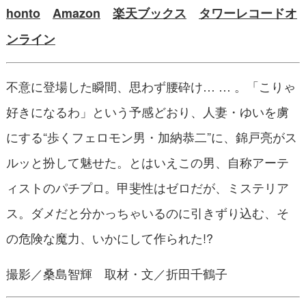
honto
Amazon
楽天ブックス
タワーレコードオ
ンライン
不意に登場した瞬間、思わず腰砕け… … 。「こりゃ
好きになるわ」という予感どおり、人妻・ゆいを虜
にする“歩くフェロモン男・加納恭二”に、錦戸亮がス
ルッと扮して魅せた。とはいえこの男、自称アーテ
ィストのパチプロ。甲斐性はゼロだが、ミステリア
ス。ダメだと分かっちゃいるのに引きずり込む、そ
の危険な魔力、いかにして作られた!?
撮影／桑島智輝 取材・文／折田千鶴子