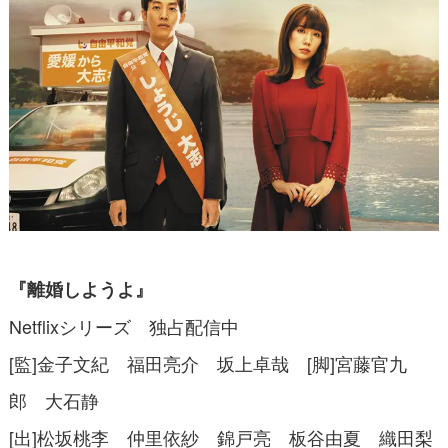
『離婚しようよ』
Netflixシリーズ 独占配信中
[監]金子文紀 福田亮介 坂上卓哉 [脚]宮藤官九
郎 大石静
[出]松坂桃李 仲里依紗 錦戸亮 板谷由夏 織田梨