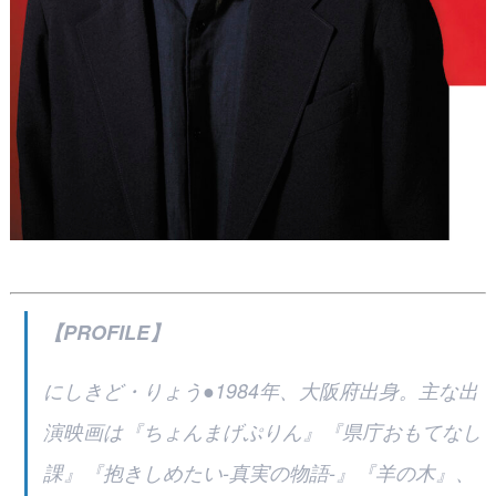
【PROFILE】
にしきど・りょう●1984年、大阪府出身。主な出
演映画は『ちょんまげぷりん』『県庁おもてなし
課』『抱きしめたい-真実の物語-』『羊の木』、