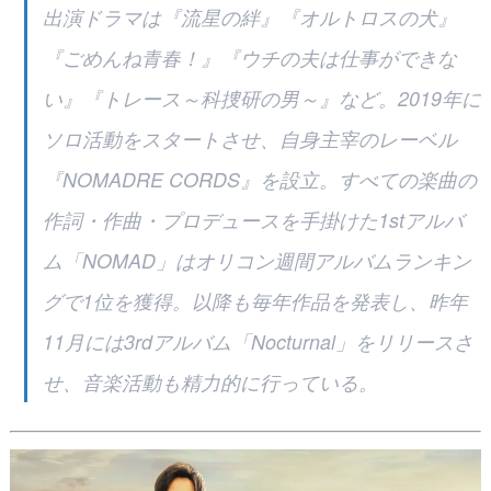
出演ドラマは『流星の絆』『オルトロスの犬』
『ごめんね青春！』『ウチの夫は仕事ができな
い』『トレース～科捜研の男～』など。2019年に
ソロ活動をスタートさせ、自身主宰のレーベル
『NOMADRE CORDS』を設立。すべての楽曲の
作詞・作曲・プロデュースを手掛けた1stアルバ
ム「NOMAD」はオリコン週間アルバムランキン
グで1位を獲得。以降も毎年作品を発表し、昨年
11月には3rdアルバム「Nocturnal」をリリースさ
せ、音楽活動も精力的に行っている。