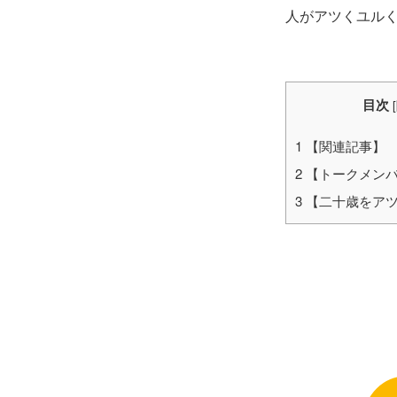
人がアツくユル
目次
[
1
【関連記事】
2
【トークメン
3
【二十歳をアツ