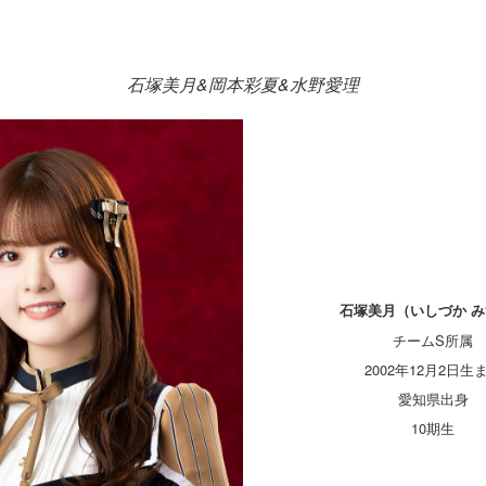
石塚美月&岡本彩夏&水野愛理
石塚美月（いしづか 
チームS所属
2002年12月2日生
愛知県出身
10期生