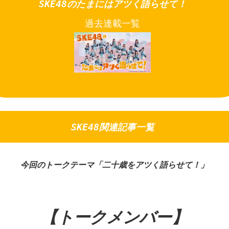
SKE48のたまにはアツく語らせて！
過去連載一覧
SKE48関連記事一覧
今回のトークテーマ「二十歳をアツく語らせて！」
【トークメンバー】