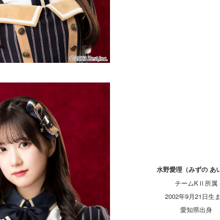
水野愛理（みずの あ
チームKⅡ所属
2002年9月21日生
愛知県出身