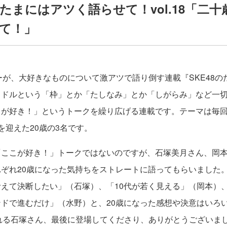
8のたまにはアツく語らせて！vol.18「二
て！」
バーが、大好きなものについて激アツで語り倒す連載『SKE48
イドルという「枠」とか「たしなみ」とか「しがらみ」など一
こが好き！」というトークを繰り広げる連載です。テーマは毎
を迎えた20歳の3名です。
「ここが好き！」トークではないのですが、石塚美月さん、岡
ぞれ20歳になった気持ちをストレートに語ってもらいました
えて決断したい」（石塚）、「10代が若く見える」（岡本）
ドで進むだけ」（水野）と、20歳になった感想や決意はいろ
される石塚さん、最後に登場してくださり、ありがとうございま