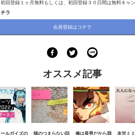
、初回登録１ヶ月無料もしくは、初回登録３０日間は無料キャ
コチラ
会員登録はコチラ
オススメ記事
ォールガイズの
猫のつまらない話
俺は長男だから我
友沢ミ