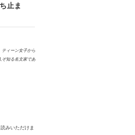
立ち止ま
し、ティーン女子から
る人ぞ知る名文家であ
お読みいただけま