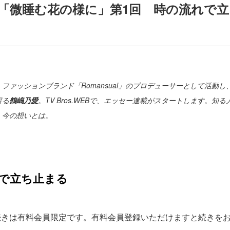
「微睡む花の様に」第1回 時の流れで
ファッションブランド「Romansual」のプロデューサーとして活動
得る
鶴嶋乃愛
。TV Bros.WEBで、エッセー連載がスタートします。知
、今の想いとは。
で立ち止まる
続きは有料会員限定です。有料会員登録いただけますと続きを