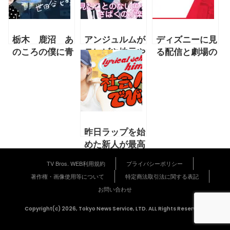
栃木 鹿沼 あ
アンジュルムが
ディズニーに見
のころの僕に青
テレビや地元や
る配信と劇場の
春はあったか
趣味の話まで語
関係＆『モスル
前篇【2023年1
り尽くす！「見
～あるSWAT部
月 世田谷ピン
たことのない魚
隊の戦い～』映
ポンズ連載「感
をさばくのが楽
画星取り
傷は僕の背
しい」【後編】
【2021年11月
骨」】
号映画コラム】
昨日ラップを始
めた新人が最高
のラップを出し
TV Bros. WEB利用規約
プライバシーポリシー
てガラッとシー
著作権・画像使用等について
特定商法取引法に関する表記
ン観を変えたり
お問い合わせ
する可能性もあ
るんです
Copyright(c) 2026, Tokyo News Service, LTD. ALL Rights Reserved.
【2022年3月
hime連載「社