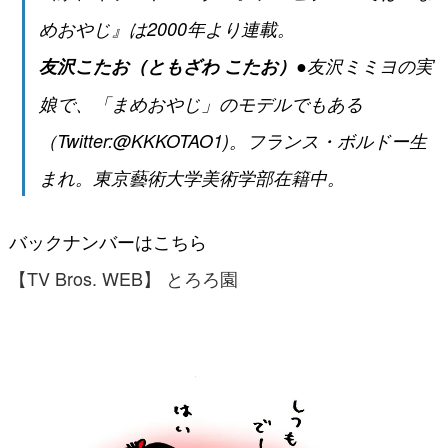
めおやじ』は2000年より連載。
友沢こたお（ともざわ こたお）
●友沢ミミヨの実
娘で、「まめおやじ」のモデルでもある
（Twitter:@KKKOTAO1)。フランス・ボルドー生
まれ。東京藝術大学美術学部在籍中。
バックナンバーはこちら
【TV Bros. WEB】 とろろ園