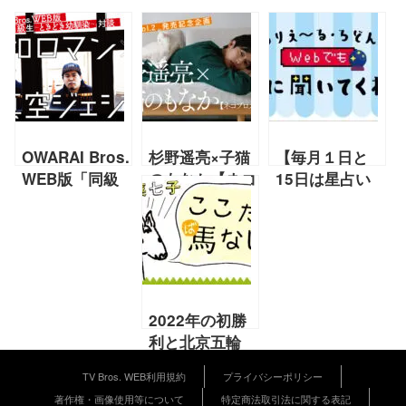
OWARAI Bros.
杉野遥亮×子猫
【毎月１日と
WEB版「同級
のもなか【ネコ
15日は星占い
生〜ときどき幼
ブロスWEB
の日！】10／
馴染〜」連載第
版】
15～10／31の
2回 真空ジェ
運勢 【ありえ
シカ・川北×令
～る・ろどんの
和ロマン
Webでも星に
聞いてくれ！】
2022年の初勝
利と北京五輪
【藤田菜七子
TV Bros. WEB利用規約
プライバシーポリシー
2022年2月号
著作権・画像使用等について
特定商法取引法に関する表記