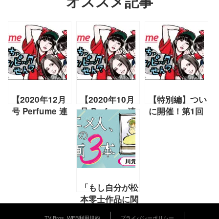
オススメ記事
【2020年12月
【2020年10月
【特別編】つい
号 Perfume 連
号 Perfume 連
に開催！第1回
載】「年末よも
載】「”P.O.P”
BEE-HIVE同窓
やま話 2020」
Festival（Perfume
会（前編）
『たちまち、語
Online
【2021年5月号
リンピックせ
Present
Perfume 連
ん？』
Festival）」
載】『たちま
（前編）『たち
ち、語リンピッ
「もし自分が松
まち、語リンピ
クせん？』
本零士作品に関
ックせん？』
わることになっ
TV Bros. WEB利用規約
プライバシーポリシー