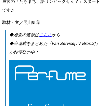
最後の「たちまち、語リンピックせん？」スタート
です♫
取材・文／照山紅葉
◆過去の連載は
こちら
から
◆当連載をまとめた『Fan Service[TV Bros.2]』
が好評発売中！