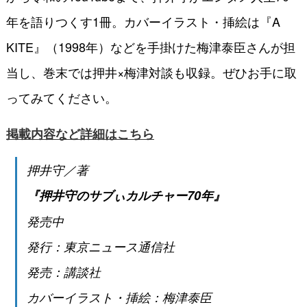
年を語りつくす1冊。カバーイラスト・挿絵は『A
KITE』（1998年）などを手掛けた梅津泰臣さんが担
当し、巻末では押井×梅津対談も収録。ぜひお手に取
ってみてください。
掲載内容など詳細はこちら
押井守／著
『押井守のサブぃカルチャー70年』
発売中
発行：東京ニュース通信社
発売：講談社
カバーイラスト・挿絵：梅津泰臣