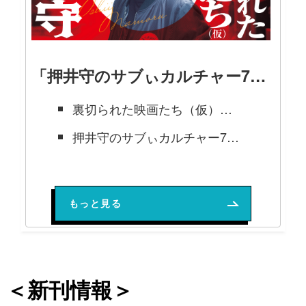
「押井守のサブぃカルチャー70年」の記事
裏切られた映画たち（仮）【2024年10月号 押井守連載 ＃10『ミスト』】
押井守のサブぃカルチャー70年「YouTubeの巻 その33」 【2023年6月号 押井守 連載第68回・最終回】
押井守のサブぃカルチャー70年「YouTubeの巻 その32」 【2023年6月号 押井守 連載第67回】
もっと見る
＜新刊情報＞