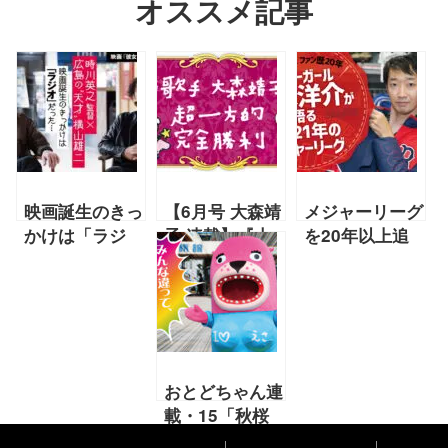
オススメ記事
映画誕生のきっ
【6月号 大森靖
メジャーリーグ
かけは「ラジ
子 連載】『大
を20年以上追
オ」だった…時
森靖子の超一方
うラバーガー
川英之監督×広
的完全勝利』
ル・大水洋介が
島の“天才”横山
語る「大谷翔平
雄二
くんはレッドソ
ックスにくるし
かないんです」
おとどちゃん連
載・15「秋桜
と金木犀」