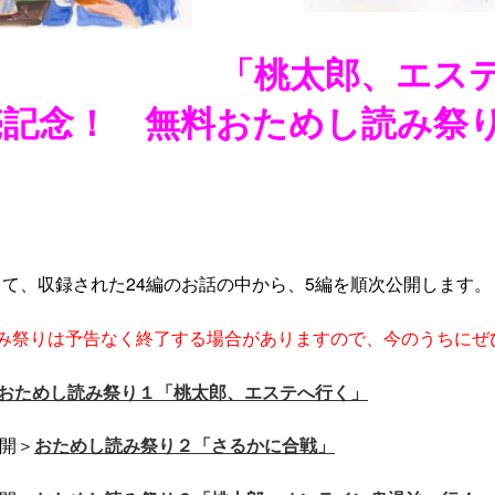
「桃太郎、エス
売記念！
無料おためし読み祭
て、収録された24編のお話の中から、5編を順次公開します。
読み祭りは予告なく終了する場合がありますので、今のうちにぜ
おためし読み祭り１「桃太郎、エステへ行く」
公開＞
おためし読み祭り２「さるかに合戦」