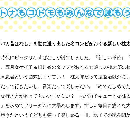
『バカ昔ばなし』を世に送り出した名コンビがおくる新しい桃
る時代にピッタリな昔ばなしが誕生しました。『新しい単位』
、五月女ケイ子＆細川徹のタッグがおくる11通りの桃太郎の
鬼＝悪者という図式はもう古い！ 桃太郎だって鬼退治以外に
にだって行きたいし、音楽だって楽しみたい。「めでたしめで
んな行き方があってもいいじゃない？ おバカでキュートな桃
し」を求めてフリーダムに大暴れします。忙しい毎日に疲れた
う飽きたという子どもも笑って楽しめる一冊。親子での読み聞