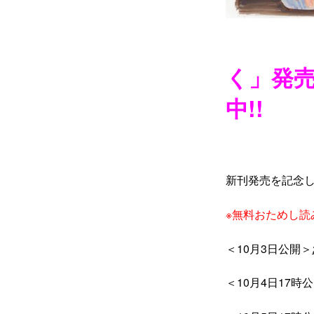
く」発
中!!
新刊発売を記念し
※無料おためし
＜10月3日公開＞
＜10月4日17時