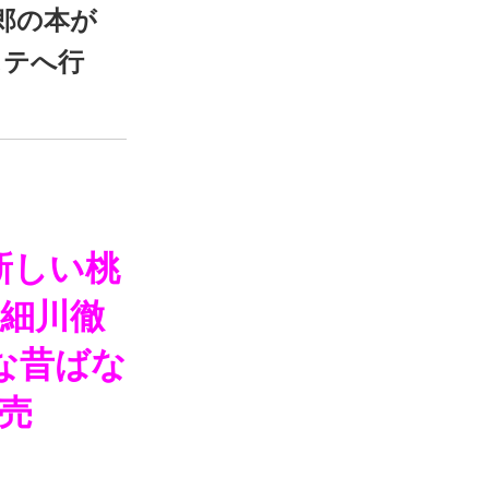
郎の本が
ステへ行
新しい桃
＆細川徹
な昔ばな
売