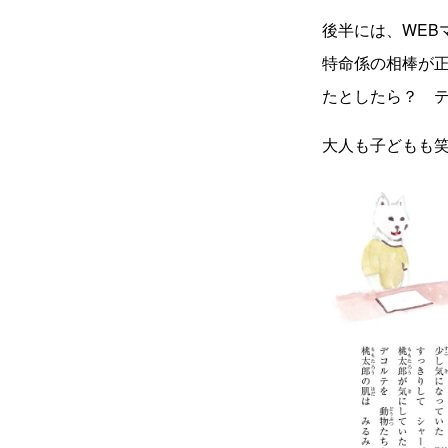
後半には、WEBマ
特命係の相棒が
たとしたら？ 
大人も子どもも