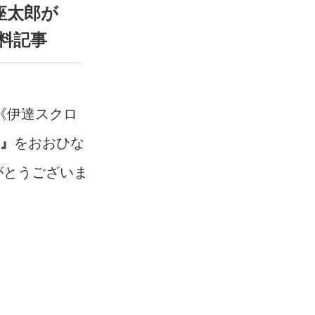
座太郎が
無料記事
《伊達スクロ
をおおひな
!』
がとうございま