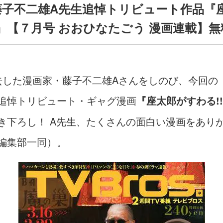
 藤子不二雄A先生追悼トリビュート作品『
!』【７月号 おおひなたごう 漫画連載】
去した漫画家・藤子不二雄Aさんをしのび、今回の
追悼トリビュート・ギャグ漫画
『座太郎がすわる!
き下ろし！ A先生、たくさんの面白い漫画をあり
編集部一同）。