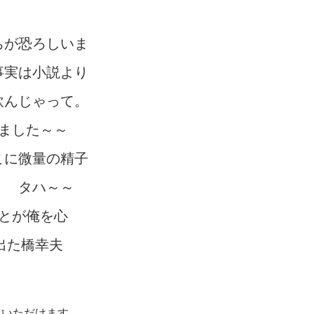
ちが恐ろしいま
事実は小説より
飲んじゃって。
ました～～
こに微量の精子
！ タハ～～
とが俺を心
出た橋幸夫
みいただけます。