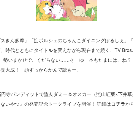
ダスきん多摩」「掟ポルシェのちゃんこダイニングぽるしぇ」
時代とともにタイトルを変えながら現在まで続く、TV Bros.連
化！ 勢いまかせで、くだらない……そーゆー本もたまには、ね？ 
の臭大成！ 頭すっからかんで読もー。
】
高円寺パンディットで盟友ダミー＆オスカー（照山紅葉×下井
ないやつ』の発売記念トークライブを開催！ 詳細は
コチラ
か