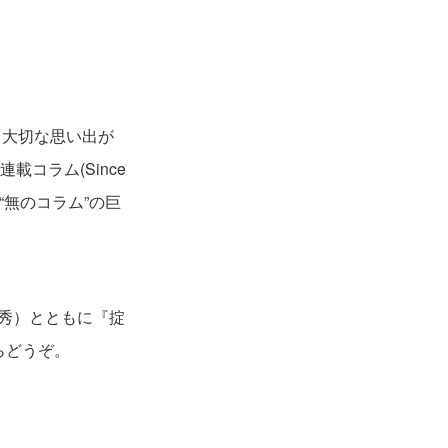
「大切な思い出が
載コラム(Since
“無のコラム”の巨
草秀）とともに『掟
らどうぞ。