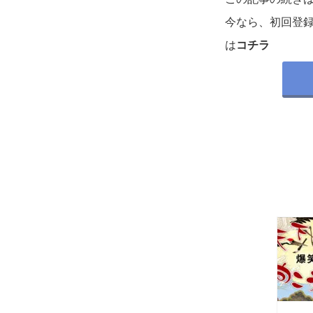
今なら、初回登
は
コチラ