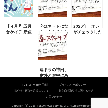
【４月号 五月
今はネットにな
2020年、オレ
女ケイ子 新連
んでもあるから
がチェックした
載】第10回
──溢れたモノ
あれやこれや
「性教育。ウチ
を整理してみた
TOP10（前
の場合」『おマ
ら【大根仁
編）【大根仁
アさん』
2021年5月号
2020年12月号
連載】
連載】
連ドラの神回、
意外と途中にあ
る説（「共演
TV Bros. WEB利用規約
プライバシーポリシー
NG」の場合）
著作権・画像使用等について
特定商法取引法に関する表記
【大根仁 2020
お問い合わせ
年11月号 連
載】
Copyright(c) 2026, Tokyo News Service, LTD. ALL Rights Reserved.