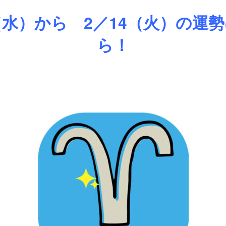
（水）から 2／14（火）の運
ら！