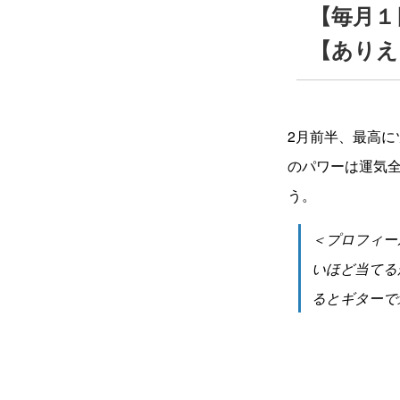
【毎月１
【ありえ
2月前半、最高
のパワーは運気
う。
＜プロフィー
いほど当てる
るとギターで