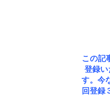
この記
登録い
す。今
回登録