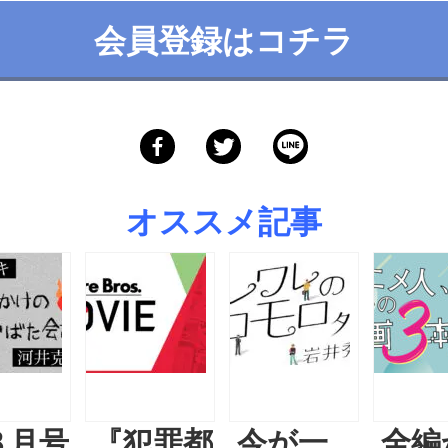
会員登録はコチラ
オススメ記事
８月号
『犯罪都
今が一
全編