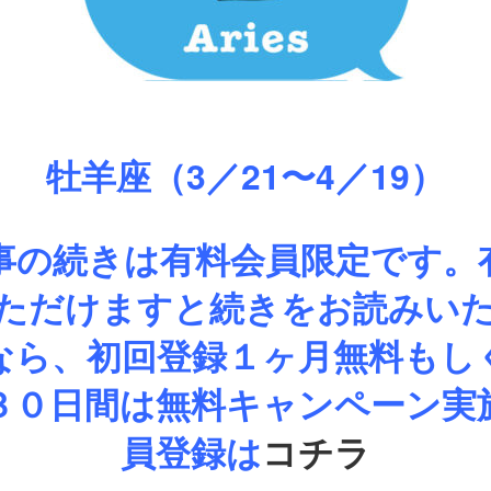
牡羊座（3／21〜4／19）
事の続きは有料会員限定です。
ただけますと続きをお読みい
なら、初回登録１ヶ月無料もし
３０日間は無料キャンペーン実
員登録は
コチラ