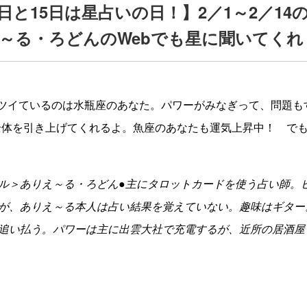
日と15日は星占いの日！】2／1～2／14
～る・ろどんのWebでも星に聞いてくれ
にツイているのは水瓶座のあなた。パワーがみなぎって、問題も
全体を引き上げてくれるよ。魚座のあなたも運気上昇中！ で
ル＞ありえ～る・ろどん●主にタロットカードを使う占い師。
が、ありえ～る本人は占い結果を覚えていない。趣味はギター。
追い払う。パワーは主に出雲大社で充電するが、近所の居酒屋