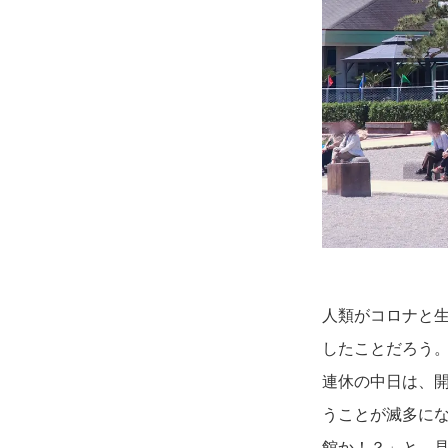
人類がコロナと
したことだろう
連休の中日は、
うことが滅多に
館か！？」と、