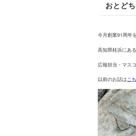
おとどち
今月創業91周年
高知県桂浜にあ
広報担当・マスコ
以前のお話は
こ