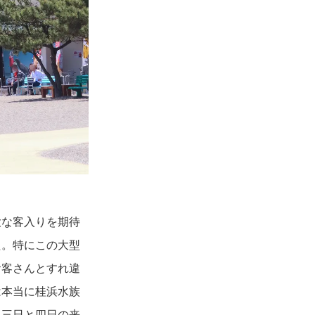
大な客入りを期待
た。特にこの大型
お客さんとすれ違
は本当に桂浜水族
月三日と四日の来