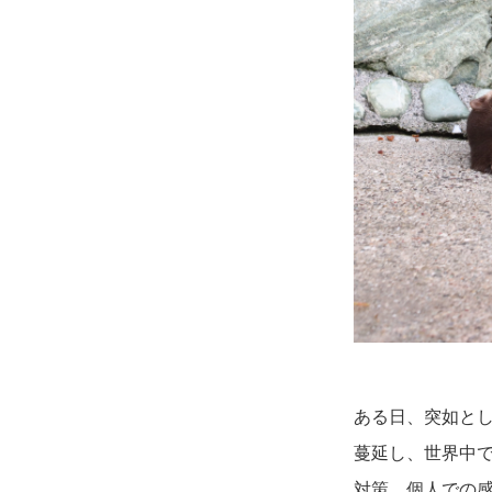
ある日、突如と
蔓延し、世界中
対策、個人での