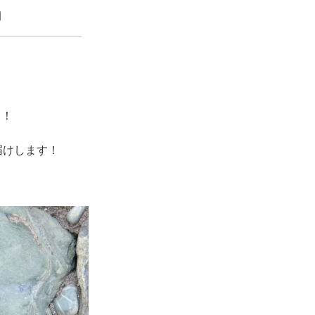
」
中！
届けします！