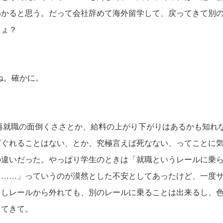
わかると思う。だって会社辞めて海外留学して、戻ってきて別
しょ？
。確かに。
就職の面倒くささとか、給料の上がり下がりはあるかも知れ
ぱぐれることはない、とか、究極言えば死なない、ってことに
の違いだった。やっぱり学生のときは「就職というレールに乗
ら……」っていうのが漠然とした不安としてあったけど、一度
もしレールから外れても、別のレールに乗ることは出来るし、
えてきて。