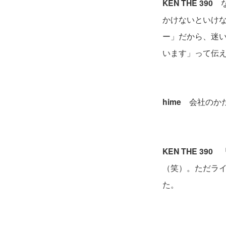
KEN THE 390
な
かけないといけ
ー」だから、迷
います」って伝
hime
会社のかた
KEN THE 390
「
（笑）。ただラ
た。