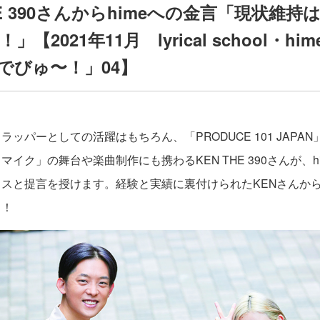
HE 390さんからhimeへの金言「現状維
【2021年11月 lyrical school・hi
でびゅ〜！」04】
ッパーとしての活躍はもちろん、「PRODUCE 101 JAPA
イク」の舞台や楽曲制作にも携わるKEN THE 390さんが、h
スと提言を授けます。経験と実績に裏付けられたKENさんからの
り！