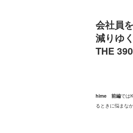
会社員
減りゆく
THE 39
hime
前編
では
るときに悩まな