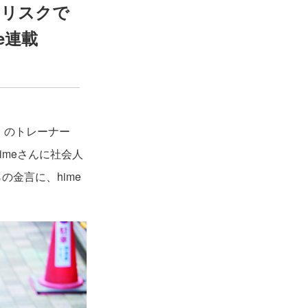
持はリスクで
me連載
N」のトレーナー
imeさんに社会人
金言に、hime