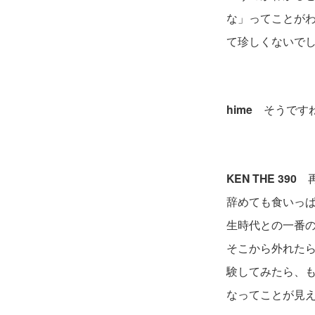
な」ってことが
て珍しくないで
hime
そうですね
KEN THE 390
再
辞めても食いっ
生時代との一番
そこから外れた
験してみたら、
なってことが見