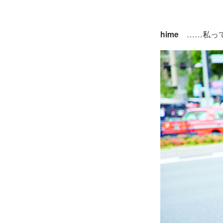
hime
……私って