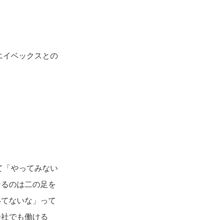
エイベックスとの
て「やってみない
なるのは二の足を
いてないな」って
会社でも働ける