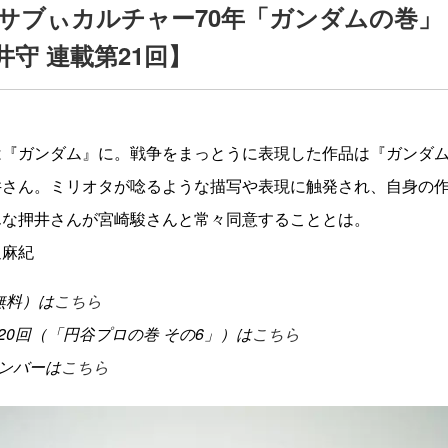
サブぃカルチャー70年「ガンダムの巻」【
井守 連載第21回】
は『ガンダム』に。戦争をまっとうに表現した作品は『ガンダ
井さん。ミリオタが唸るような描写や表現に触発され、自身の
んな押井さんが宮崎駿さんと常々同意することとは。
辺麻紀
無料）は
こちら
20回（「円谷プロの巻 その6」）は
こちら
ンバーは
こちら