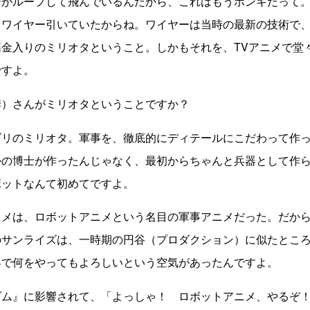
ーがループして飛んでいるんだから、これはもうホンキだって
てワイヤー引いていたからね。ワイヤーは当時の最新の技術で
金入りのミリオタということ。しかもそれを、TVアニメで堂
ですよ。
季）さんがミリオタということですか？
ゴリのミリオタ。軍事を、徹底的にディテールにこだわって作
かの博士が作ったんじゃなく、最初からちゃんと兵器として作
ボットなんて初めてですよ。
ニメは、ロボットアニメという名目の軍事アニメだった。だか
のサンライズは、一時期の円谷（プロダクション）に似たとこ
界で何をやってもよろしいという空気があったんですよ。
ダム』に影響されて、「よっしゃ！ ロボットアニメ、やるぞ