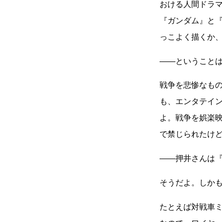
おける人間ドラ
『ガンダム』と
っこよく描くか
――ということ
戦争を悲惨なも
も、エンタテイ
よ。戦争を娯楽
で禁じられたけ
――押井さんは
そうだよ。しか
たとえば対戦車