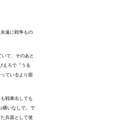
り永遠に戦争もの
ていて、そのあと
。ぴえろで『うる
やっているより面
ても戦車出しても
お構いなしで。で
した兵器として使