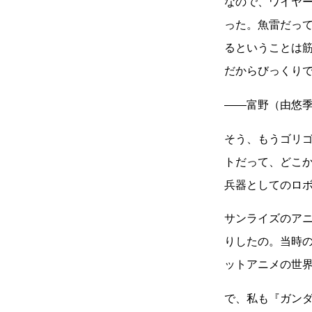
なので、ワイヤ
った。魚雷だっ
るということは筋
だからびっくり
――富野（由悠
そう、もうゴリ
トだって、どこ
兵器としてのロ
サンライズのア
りしたの。当時
ットアニメの世
で、私も『ガン