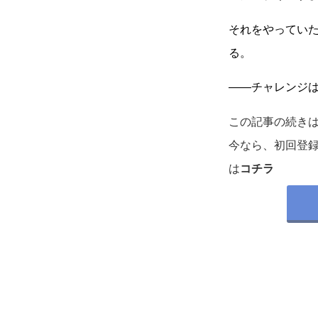
それをやってい
る。
――チャレンジ
この記事の続き
今なら、初回登
は
コチラ