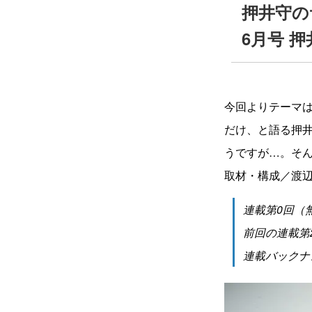
押井守の
6月号 押
今回よりテーマ
だけ、と語る押
うですが…。そ
取材・構成／渡
連載第0回（
前回の連載第
連載バックナ