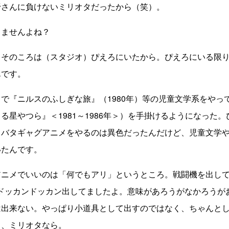
野さんに負けないミリオタだったから（笑）。
てませんよね？
、そのころは（スタジオ）ぴえろにいたから。ぴえろにいる限
んです。
で『ニルスのふしぎな旅』（1980年）等の児童文学系をやっ
る星やつら』＜1981～1986年＞）を手掛けるようになった
タバタギャグアニメをやるのは異色だったんだけど、児童文学
いたんです。
アニメでいいのは「何でもアリ」というところ。戦闘機を出し
、ドッカンドッカン出してましたよ。意味があろうがなかろうが
は出来ない。やっぱり小道具として出すのではなく、ちゃんと
よ、ミリオタなら。