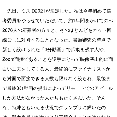
先日、
ミスiD2021
が決定した。私は今年初めて選
考委員をやらせていただいて、約1年間をかけてのべ
2676人の応募者の方々と、そのほとんどをネット回
線ごしに対峙することとなった。書類審査の時点で
新しく設けられた「3分動画」で爪痕を残す人や、
Zoom面接であることを逆手にとって映像演出的に面
白い工夫をしてくる人、最終的にファイナリストか
ら対面で面接できる人数も限りなく絞られ、最後ま
で最終3分動画の提出によってリモートでのアピール
しか方法がなかった人たちもたくさんいた。そん
な、特殊ともいえる状況でグランプリに輝いたの
は、選考委員がだれひとり直接会うことの叶わなか