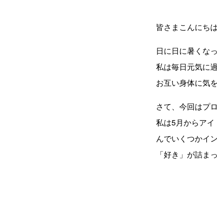
皆さまこんにち
日に日に暑くな
私は毎日元気に
お互い身体に気
さて、今回はプ
私は5月からア
んでいくつかイ
「好き」が詰ま