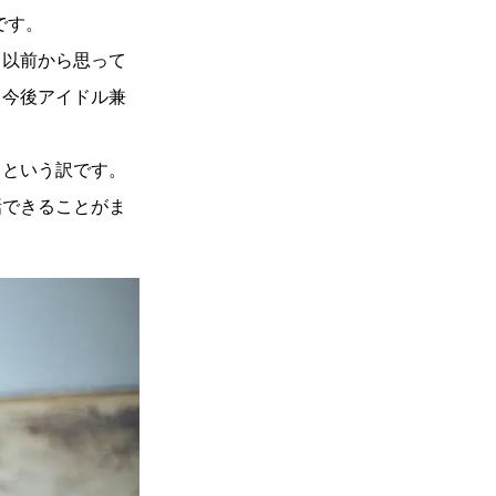
です。
と以前から思って
、今後アイドル兼
、という訳です。
話できることがま