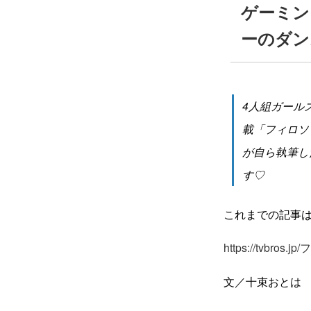
ゲーミン
ーのダンス
4人組ガール
載「フィロソ
が自ら執筆し
す♡
これまでの記事
https://tvb
文／十束おとは