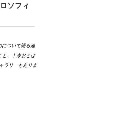
ィロソフィ
のについて語る連
こと、十束おとは
ャラリーもありま