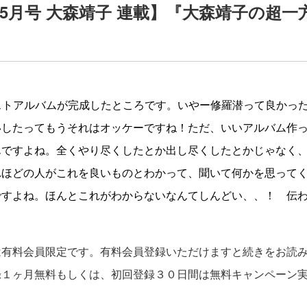
1年5月号 大森靖子 連載】『大森靖子の超一
ストアルバムが完成したところです。いやー修羅潜って良かっ
いしたってもうそれはオッケーですね！ただ、いいアルバム作
んですよね。全くやり尽くしたとか出し尽くしたとかじゃなく
れほどの人がこれを良いものとわかって、聞いて何かを思って
ですよね。ほんとこれがわからないなんてしんどい、、！ 伝
は有料会員限定です。有料会員登録いただけますと続きをお読
録１ヶ月無料もしくは、初回登録３０日間は無料キャンペーン