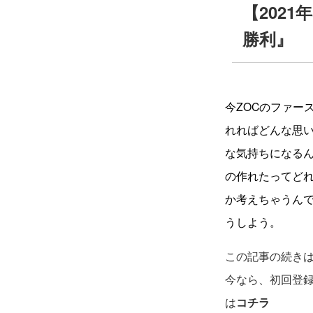
【202
勝利』
今ZOCのファー
れればどんな思
な気持ちになる
の作れたってど
か考えちゃうん
うしよう。
この記事の続き
今なら、初回登
は
コチラ