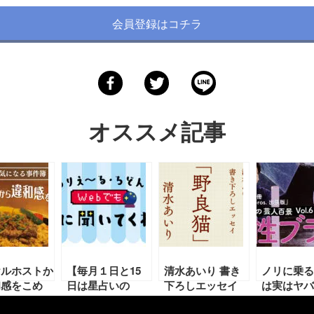
会員登録はコチラ
オススメ記事
ヤルホストか
【毎月１日と15
清水あいり 書き
ノリに乗る
和感をこめ
日は星占いの
下ろしエッセイ
は実はヤバ
4／1月号・
日！】2／1～2／
「野良猫」
男性ブラン