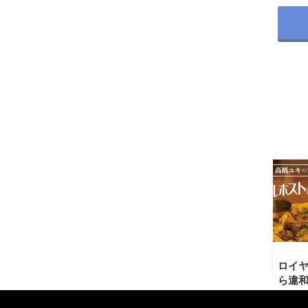
ロイ
ら違
て…0