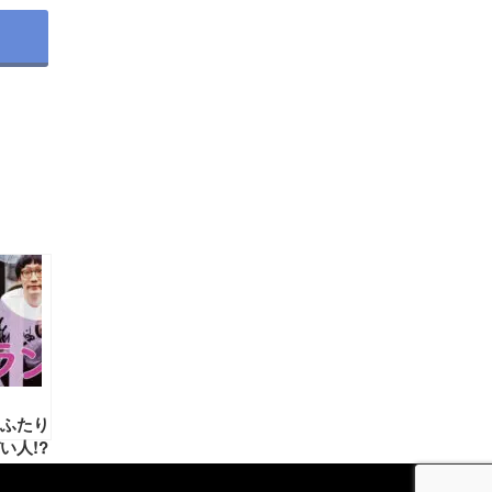
ふたり
い人!?
コの素