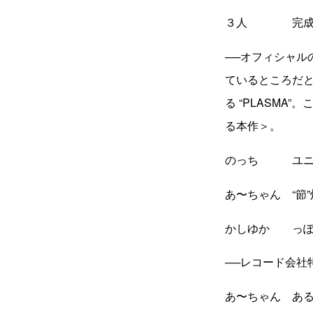
３人 完成
──オフィシャル
ているところだ
る “PLASMA
る本作＞。
のっち ユニ
あ〜ちゃん “節
かしゆか っぽ
──レコード会社
あ〜ちゃん あ