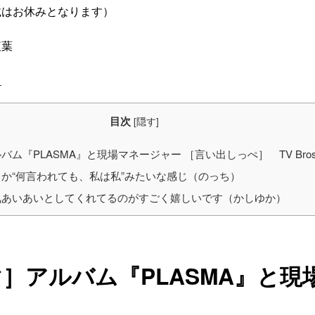
載はお休みとなります）
紅葉
ら
目次
[
隠す
]
ム『PLASMA』と現場マネージャー ［言い出しっぺ］ TV Bro
か“何言われても、私は私”みたいな感じ（のっち）
あいあいとしてくれてるのがすごく嬉しいです（かしゆか）
］アルバム『PLASMA』と現