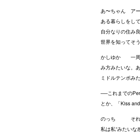
あ〜ちゃん アー
ある暮らしをし
自分なりの住み
世界を知ってそ
かしゆか 一周
み方みたいな。
ミドルテンポみ
──これまでのPe
とか、「Kiss an
のっち それよ
私は私”みたいな