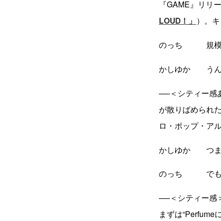
『GAME』リリ
LOUD！」
）。キ
のっち 規模
かしゆか うん
──＜シティー
が散りばめられ
ロ・ポップ・ア
かしゆか つまり
のっち でも、
──＜シティー
まずは“Perf