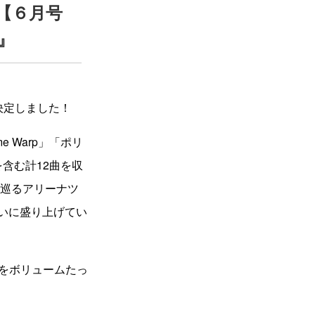
【６月号
』
ス決定しました！
e Warp」「ポリ
含む計12曲を収
を巡るアリーナツ
続で大いに盛り上げてい
象をボリュームたっ