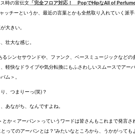
ース時の宣伝文
「完全フロア対応！ PopでHipなAll of Perfume。
ャッチーというか、最近の言葉とかも全然取り入れていく派手
が大きい。
、壮大な感じ。
感あるシンセサウンドや、ファンク、ベースミュージックなどの
た、軽快なドライブや気分転換にもふさわしいスムースでアー
ルバム＞。
、つまりーっ(笑)？
あながち、なんですよね。
感＞とか＜アーバン＞っていうワードは皆さんもこれまで発言さ
umeにとってのアーバンとは？”みたいなところから、うかがって