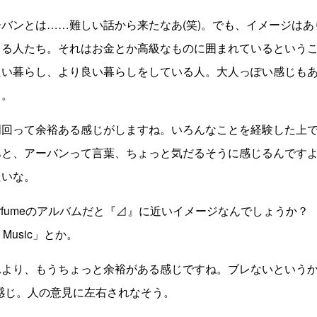
バンとは……難しい話から来たなあ(笑)。でも、イメージはあ
てる人たち。それはお金とか高級なものに囲まれているという
良い暮らし、より良い暮らしをしている人。大人っぽい感じも
う。
回って余裕ある感じがしますね。いろんなことを経験した上で
あと、アーバンって言葉、ちょっと気だるそうに感じるんです
たいな。
rfumeのアルバムだと『⊿』に近いイメージなんでしょうか？ 「Zer
d Music」とか。
り、もうちょっと余裕がある感じですね。ブレないというか
感じ。人の意見に左右されなそう。