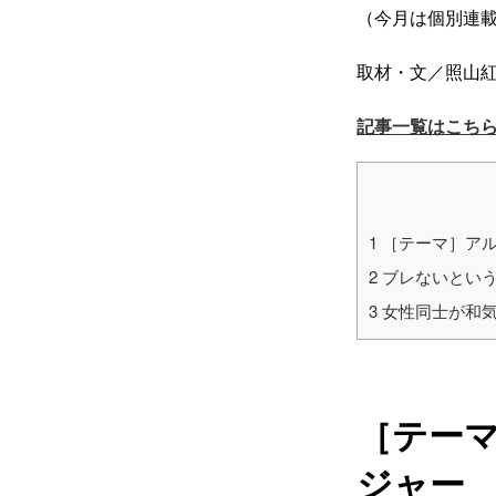
（今月は個別連
取材・文／照山
記事一覧はこち
1
［テーマ］アルバ
2
ブレないという
3
女性同士が和気
［テーマ
ジャー