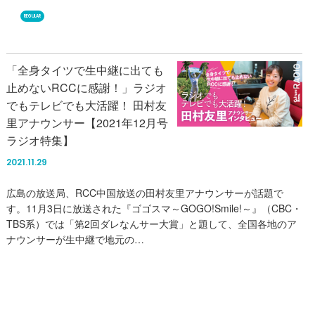
REGULAR
「全身タイツで生中継に出ても
止めないRCCに感謝！」ラジオ
でもテレビでも大活躍！ 田村友
里アナウンサー【2021年12月号
ラジオ特集】
2021.11.29
広島の放送局、RCC中国放送の田村友里アナウンサーが話題で
す。11月3日に放送された『ゴゴスマ～GOGO!Smile!～』（CBC・
TBS系）では「第2回ダレなんサー大賞」と題して、全国各地のア
ナウンサーが生中継で地元の…