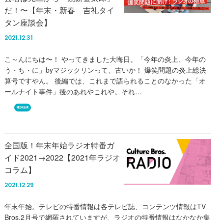
だ！〜【年末・新春 吉礼タイ
タン座談会】
2021.12.31
こ～んにちは〜！ やってきました大晦日。「今年の炎上、今年の
う・ち・に」byマジックリンって、古いか！ 爆笑問題の炎上総決
算号ですやん。 後編では、これまで語られることのなかった「オ
ールナイト事件」後のあれやこれや。それ…
REGULAR
全国版！年末年始ラジオ特番ガ
イド2021→2022【2021年ラジオ
コラム】
2021.12.29
年末年始。テレビの特番情報は各テレビ誌、コンテンツ情報はTV
Bros.2月号で網羅されていますが、ラジオの特番情報はなかなか集