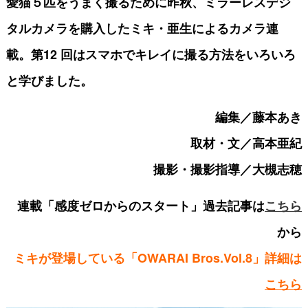
愛猫５匹をうまく撮るために昨
秋、ミラーレスデジ
タルカメラを
購入したミキ・亜生によるカメラ
連
載。第12 回はスマホでキレイに撮る方法をいろいろ
と学びました。
編集／藤本あき
取材・文／高本亜紀
撮影・撮影指導／大槻志穂
連載「感度ゼロからのスタート」過去記事は
こちら
から
ミキが登場している「OWARAI Bros.Vol.8」詳細は
こちら