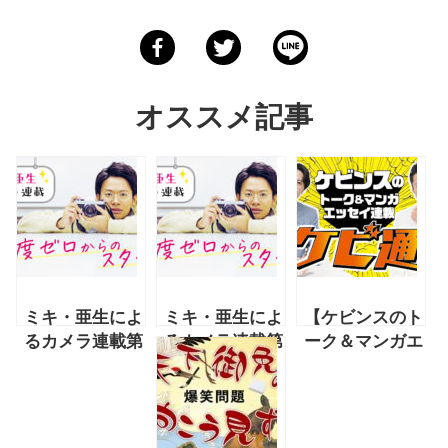
オススメ記事
ミキ・亜生によ
ミキ・亜生によ
【ケビンスのト
るカメラ連載第
るカメラ連載第
ーク＆マンガエ
10回「モノク
11回「パソコ
ッセイ連載「ケ
ロで非日常へ」
ンを買ってみ
ビ通」】第4話
前編
た」前編
ケビンスの出会
いと別れ