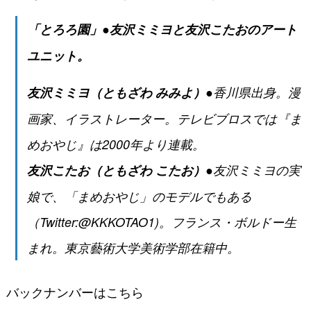
「とろろ園」●友沢ミミヨと友沢こたおのアート
ユニット。
友沢ミミヨ（ともざわ みみよ）
●香川県出身。漫
画家、イラストレーター。テレビブロスでは『ま
めおやじ』は2000年より連載。
友沢こたお（ともざわ こたお）
●友沢ミミヨの実
娘で、「まめおやじ」のモデルでもある
（Twitter:@KKKOTAO1)。フランス・ボルドー生
まれ。東京藝術大学美術学部在籍中。
バックナンバーはこちら