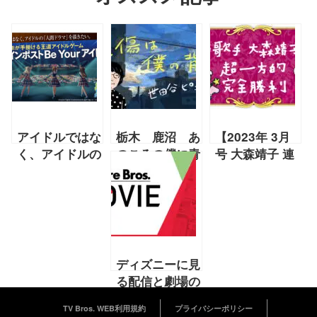
アイドルではな
栃木 鹿沼 あ
【2023年 3月
く、アイドルの
のころの僕に青
号 大森靖子 連
「人間ドラマ」
春はあったか
載】『大森靖子
を描きたい。
前篇【2023年1
の超一方的完全
KONAMIが手掛
月 世田谷ピン
勝利』
ける王道アイド
ポンズ連載「感
ルゲーム「シャ
傷は僕の背
インポスト Be
骨」】
ディズニーに見
Your アイド
る配信と劇場の
ル！」
関係＆『モスル
TV Bros. WEB利用規約
プライバシーポリシー
～あるSWAT部