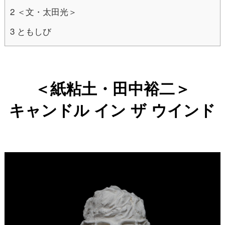
2
＜文・太田光＞
3
ともしび
＜紙粘土・田中裕二＞
キャンドル イン ザ ウインド