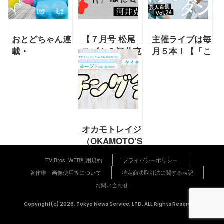
おとどちゃん連
【７月号 松尾
主催ライブは毎
載・
スズキ＆河井克
月５本！【「こ
21「chameleon」
夫 連載】第27
れからの芸人百
回「がっぺい」
景」第24回 ナ
『チーム紅卍の
イチンゲールダ
電気じかけの井
ンス】
戸ばた会議』
オカモトレイジ
（OKAMOTO’S）、
Yohji
TV Bros. WEB利用規約
プライバシーポリシー
Igarashi、宮崎
著作権・画像使用等について
特定商法取引法に関する表記
敬太
お問い合わせ
presents「レ
イジ、ヨージ、
Copyright(c) 2026, Tokyo News Service, LTD. ALL Rights Reserved.
ケイタのチング