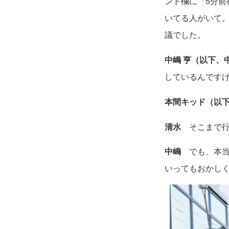
ント欄に「5分前
いてる人がいて
議でした。
中嶋 亨（以下、
しているんです
本間キッド（以
清水
そこまで行
中嶋
でも、本当
いってもおかし