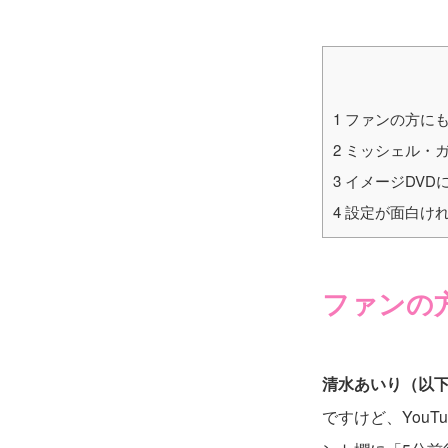
1
ファンの方にも
2
ミッシェル・ガ
3
イメージDVD
4
設定が面白けれ
ファンの
清水あいり（以
ですけど、You