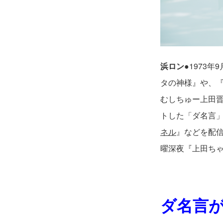
浜ロン●
1973
タの神様』や、
むしちゅー上田
トした「ダ名言」
ネル
』などを配
曜深夜『上田ち
ダ名言