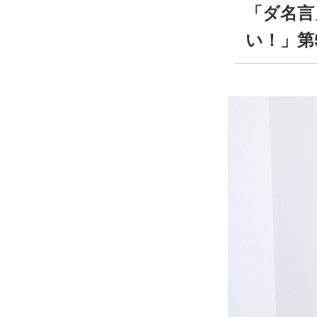
「ダ名言
い！」第