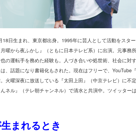
年9月18日生まれ、東京都出身。1995年に芸人として活動をスタ
『月曜から夜ふかし』（ともに日本テレビ系）に出演。元事務
晋也の運転手を務めた経験も。人づき合いや処世術、社会に対
は、話題になり書籍化もされた。現在はフリーで、YouTube
信。火曜深夜に放送している『太田上田』（中京テレビ）に不
ゃんネル』（テレ朝チャンネル）で清水と共演中。ツイッター
が生まれるとき