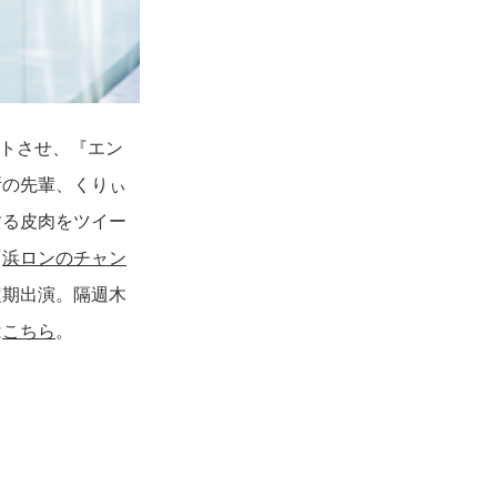
ートさせ、『エン
所の先輩、くりぃ
する皮肉をツイー
『
浜ロンのチャン
定期出演。隔週木
は
こちら
。