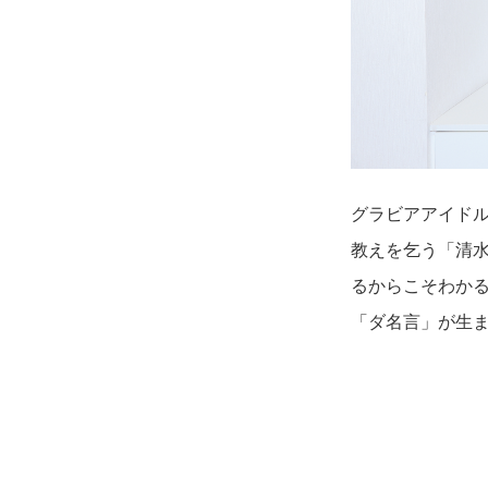
グラビアアイド
教えを乞う「清
るからこそわか
「ダ名言」が生ま