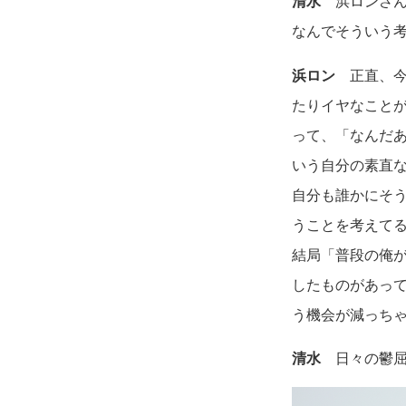
清水
浜ロンさん
なんでそういう
浜ロン
正直、今
たりイヤなこと
って、「なんだ
いう自分の素直
自分も誰かにそ
うことを考えて
結局「普段の俺
したものがあっ
う機会が減っち
清水
日々の鬱屈