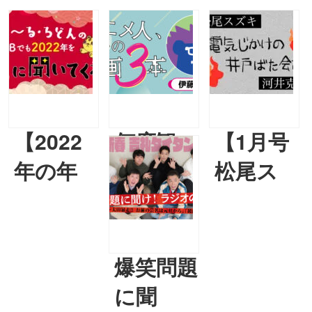
【2022
何度観
【1月号
年の年
ても恐
松尾ス
間占い
竜に感
ズキ＆
スペシ
激して
河井克夫
ャ
泣いて
連載】第
爆笑問題
ル！】
しまう
21回
に聞