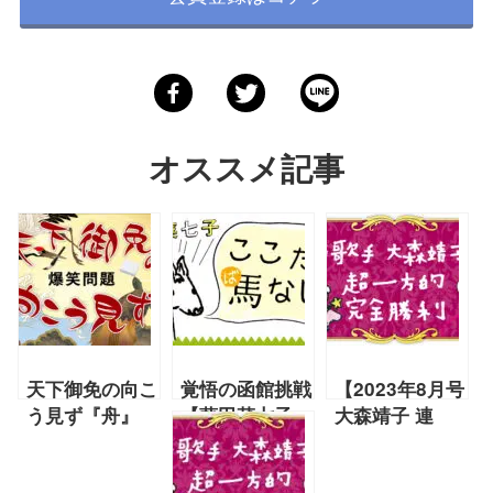
オススメ記事
天下御免の向こ
覚悟の函館挑戦
【2023年8月号
う見ず『舟』
【藤田菜七子
大森靖子 連
『TOKIOアラ
2023年6月号
載】『大森靖子
ートや～』
連載】
の超一方的完全