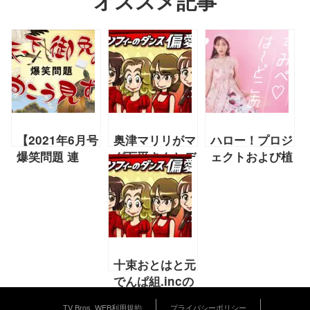
オススメ記事
【2021年6月号
奥津マリリがマ
ハロー！プロジ
爆笑問題 連
グ万平さんとデ
ェクトおよび植
載】『知の巨
ィープにサウナ
村あかりさんへ
人』『街のクマ
談義【2021年9
の愛を表現して
さん』天下御免
月 フィロソフ
みました
の向こう見ず
ィーのダンス連
【2021年10月
載「偏愛記」】
上坂すみれ連載
vol.03】
十束おとはと元
でんぱ組.incの
えいたそがオタ
TV Bros. WEB利用規約
プライバシーポリシー