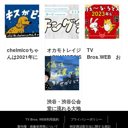
chelmicoちゃ
オカモトレイジ
TV
んは2021年に
（OKAMOTO’S）、
Bros.WEB お
何を観た？何を
Yohji
正月特別占い
聴いた？
Igarashi、宮崎
ありえ～る・ろ
【2021年12月
敬太
どんの 2023年
chelmico連
presents「レ
をWEBでも星
載】
イジ、ヨージ、
に聞いてくれ！
ケイタのチング
2日目＜仕事
渋谷・渋谷公会
会」10
運＞＜金運＞＜
堂に流れる大地
恋愛運＞
讃頌と隣の空席
TV Bros. WEB利用規約
プライバシーポリシー
【2022年1月
著作権・画像使用等について
特定商法取引法に関する表記