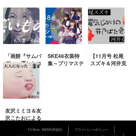
「画餅『サムバ
SKE48衣装特
【11月号 松尾
ディ』優れたコ
集～プリマステ
スズキ＆河井克
ントがもたらす
ラ編～
夫 連載】特別
リッチな時間喪
編1「いつもと
失」天久聖一の
違う井戸ばた会
笑いについての
議」『チーム紅
ノンフィクショ
卍の電気じかけ
ン【笑いもの
の井戸ばた会議
友沢ミミヨ＆友
天久聖一の私説
EXTRA』
沢こたおによる
笑い論】第10
アートユニット
回
TV Bros. WEB利用規約
プライバシーポリシー
「とろろ園」が