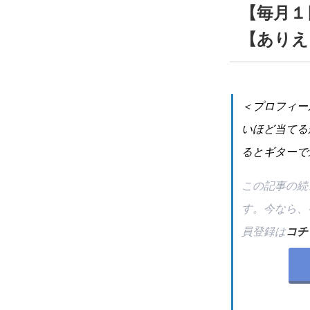
【毎月１
【ありえ
＜プロフィー
いほど当てる
るとギターで
この記事の続
す。今なら、
員登録は
コチ