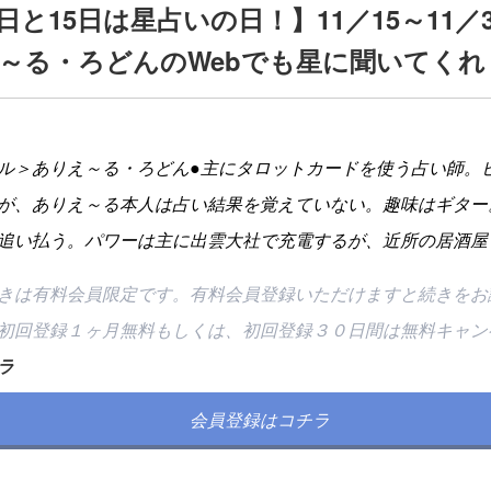
日と15日は星占いの日！】11／15～11／
～る・ろどんのWebでも星に聞いてくれ
ル＞ありえ～る・ろどん●主にタロットカードを使う占い師。
が、ありえ～る本人は占い結果を覚えていない。趣味はギター。
追い払う。パワーは主に出雲大社で充電するが、近所の居酒屋
きは有料会員限定です。有料会員登録いただけますと続きをお
初回登録１ヶ月無料もしくは、初回登録３０日間は無料キャン
ラ
会員登録はコチラ