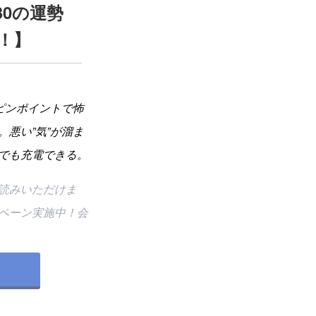
30の運勢
！】
ピンポイントで怖
悪い”気”が溜ま
でも充電できる。
読みいただけま
ペーン実施中！会