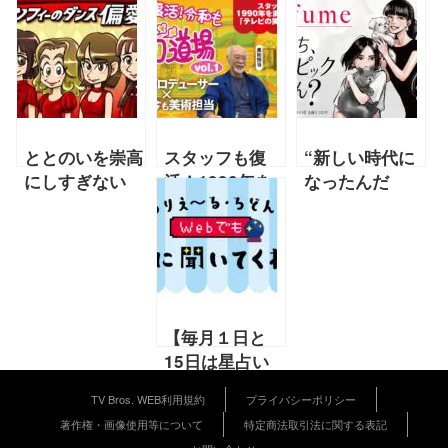
ととのいを崇高
スタッフも復
“新しい時代に
にしすぎない
活！1990年を
なったんだ
で！【2021年
またいで実感し
な”ということ
10月フィロソ
た「テレビの笑
を私たちのライ
フィーのダンス
い」の変化とは
ブでも表現でき
連載「偏愛
『復活！令和も
たら！【2021
記」】
お笑いマンガ道
年9月号
場』vol.1
Perfume 連
【毎月１日と
載】『たちま
15日は星占い
ち、語リンピッ
の日！】12／
クせん？』
TV Bros. WEB利用規約
プライバシーポリシー
15～12／31の
著作権・画像使用等について
特定商法取引法に関する表記
運勢 【ありえ