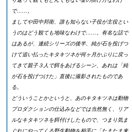
で……。
ましてや田中邦衛、誰も知らない子役が主役とい
うのはどう観ても地味なわけで……。有名な話で
はあるが、連続シリーズの後半、純が石を投げつ
けて追い払ったキタキツネが何ヶ月かぶりに戻っ
てきて親子３人で餌をあげるシーン、あれは「純
が石を投げつけた」直後に撮影されたものであ
る。
どういうことかというと、あのキタキツネは動物
プロダクションの仕込みなどでは当然無く、リア
ルなキタキツネを餌付けしたもので、つまり気ま
ぐれにやってくる野生動物を相手に「たまたま来