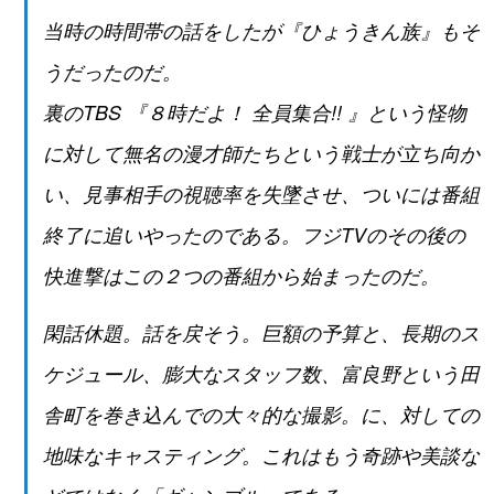
当時の時間帯の話をしたが『ひょうきん族』もそ
うだったのだ。
裏のTBS 『８時だよ！ 全員集合!! 』という怪物
に対して無名の漫才師たちという戦士が立ち向か
い、見事相手の視聴率を失墜させ、ついには番組
終了に追いやったのである。フジTVのその後の
快進撃はこの２つの番組から始まったのだ。
閑話休題。話を戻そう。巨額の予算と、長期のス
ケジュール、膨大なスタッフ数、富良野という田
舎町を巻き込んでの大々的な撮影。に、対しての
地味なキャスティング。これはもう奇跡や美談な