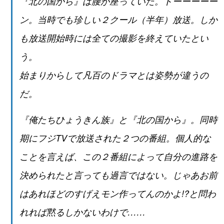
『北の国から』は腰が座っていた。ドーーーーー
ン。当時でも珍しい２クール（半年）放送。しか
も放送開始時には全ての撮影を終えていたとい
う。
始まりからして凡百のドラマとは姿勢が違うの
だ。
『俺たちひょうきん族』と『北の国から』。同時
期にフジTVで放送された２つの番組。個人的な
ことを言えば、この２番組によって自分の進路を
決められたと言っても過言ではない。じゃあお前
はあれほどのすげえモン作ってんのかよ!?と問わ
れれば黙るしかないわけで……