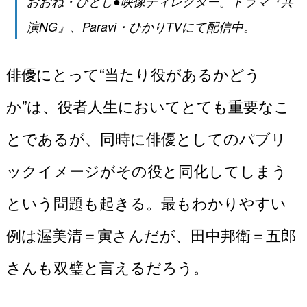
おおね・ひとし●映像ディレクター。ドラマ『共
演NG』、
Paravi
・
ひかりTV
にて配信中。
俳優にとって“当たり役があるかどう
か”は、役者人生においてとても重要なこ
とであるが、同時に俳優としてのパブリ
ックイメージがその役と同化してしまう
という問題も起きる。最もわかりやすい
例は渥美清＝寅さんだが、田中邦衛＝五郎
さんも双璧と言えるだろう。