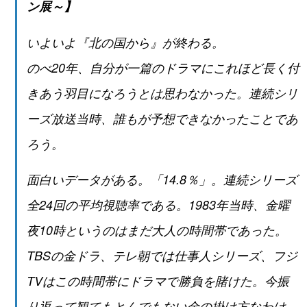
ン展～】
いよいよ『北の国から』が終わる。
のべ20年、自分が一篇のドラマにこれほど長く付
きあう羽目になろうとは思わなかった。連続シリ
ーズ放送当時、誰もが予想できなかったことであ
ろう。
面白いデータがある。「14.8％」。連続シリーズ
全24回の平均視聴率である。1983年当時、金曜
夜10時というのはまだ大人の時間帯であった。
TBSの金ドラ、テレ朝では仕事人シリーズ、フジ
TVはこの時間帯にドラマで勝負を賭けた。今振
り返って観てもとんでもない金の掛け方なわけ