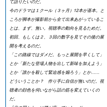
て語りたいのだ。
今のドラマは１クール（３ヶ月）12本が基本。と
ころが脚本が撮影前から全て出来あがっているこ
とは、まず、無い。視聴率の動向を見るためだ。
初回、もしくは２、３回の数字を見てその後の展
開を考えるのだ。
「この路線ではダメだ。もっと展開を早くして」
とか「新たな登場人物を出して新味を加えよう」
とか「誰かを殺して緊迫感を煽ろう」とか……
どういうことか？ 作り手に自信が無いのだ。視
聴者の顔色を伺いながら話の筋を変えていくの
だ。