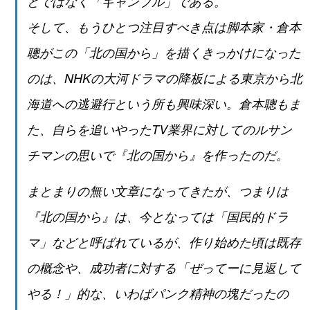
どではなく「ギャンブル」である。
そして、もうひとつ注目すべき点は脚本家・倉本
聰がこの「北の国から」を描くきっかけになった
のは、NHKの大河ドラマの降板による東京から北
海道への逃避行という所も興味深い。倉本聰もま
た、自らを追いやったTV業界に対してのルサン
チマンの思いで『北の国から』を作ったのだ。
まとまりの無い文章になってきたが、つまりは
『北の国から』は、今となっては「国民的ドラ
マ」などと呼ばれているが、作り始めた頃は既存
の概念や、成功者に対する「ぜってーに見返して
やる！」的な、いわばパンク精神の塊だったの