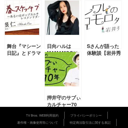
舞台『マシーン
日向ハルは
Sさんが語った
日記』とドラマ
MAMAMOOに
体験談【岩井秀
『ありふれた奇
夢中！【連載
人 連載 2020年
跡』のこと【大
フィロソフィー
11月号】
根仁 2021年2
のダンス偏愛
月号 連載】
記】
#07（2020年
12月）
押井守のサブぃ
カルチャー70
年「円谷プロの
TV Bros. WEB利用規約
プライバシーポリシー
巻 その2」
著作権・画像使用等について
特定商法取引法に関する表記
【2021年3月号