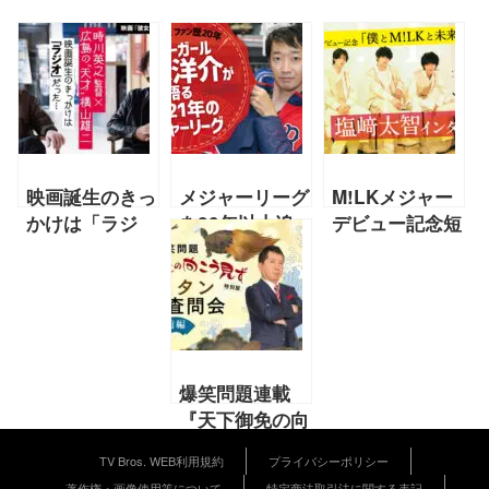
映画誕生のきっ
メジャーリーグ
M!LKメジャー
かけは「ラジ
を20年以上追
デビュー記念短
オ」だった…時
うラバーガー
期集中連載01
川英之監督×広
ル・大水洋介が
塩﨑太智インタ
島の“天才”横山
語る「大谷翔平
ビュー【僕と
雄二
くんはレッドソ
M!LKと未来
ックスにくるし
と】
かないんです」
爆笑問題連載
『天下御免の向
こう見ず』特別
TV Bros. WEB利用規約
プライバシーポリシー
編「緊急招集！
著作権・画像使用等について
特定商法取引法に関する表記