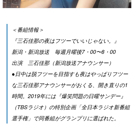
＜番組情報＞
『三石佳那の夜はフツーでいいじゃない。』
新潟・新潟放送 毎週月曜後7・00〜8・00
出演 三石佳那（新潟放送アナウンサー）
●日中は脱フツーを目指すも夜はやっぱりフツー
な三石佳那アナウンサーがおくる、開き直りの1
時間。2019年には『爆笑問題の日曜サンデー』
（TBSラジオ）の特別企画「全日本ラジオ新番組
選手権」で同番組がグランプリに選ばれた。