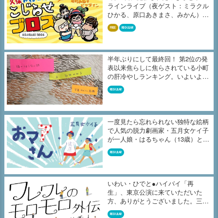
ラインライブ（夜ゲスト：ミラクル
ひかる、原口あきまさ、みかん）の
収...
FREE
REGULAR
半年ぶりにして最終回！ 第2位の発
表以来焦らしに焦らされている小町
の肝冷やしランキング。いよいよ、
よ...
REGULAR
一度見たら忘れられない独特な絵柄
で人気の脱力劇画家・五月女ケイ子
が一人娘・はるちゃん（13歳）との
毎...
REGULAR
いわい・ひでと●ハイバイ「再
生」、東京公演に来ていただいた
方、ありがとうございました。三重
公演を7月...
REGULAR