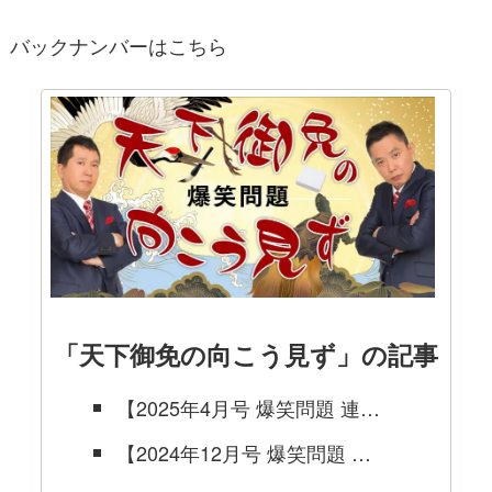
バックナンバーはこちら
「天下御免の向こう見ず」の記事
【2025年4月号 爆笑問題 連載】『♪蹴っても蹴っても蹴っても大好きよ～♬』『ドタバタ喜劇』天下御免の向こう見ず
【2024年12月号 爆笑問題 連載】『アレよさらば』『党首討論』天下御免の向こう見ず