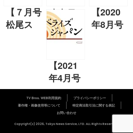
【７月号
オカモ
【2020
松尾ス
トレイ
年8月号
ズキ＆
ジ
天久聖一
河井克夫
（OKAMOTO’S）、
連載】
連載】第
Yohji
クソリ
【2021
27回
Igarashi、
プをノ
年4月号
「がっ
宮崎敬太
ベライ
天久聖一
ぺい」
presents「レ
ズする
TV Bros. WEB利用規約
プライバシーポリシー
連載】
著作権・画像使用等について
特定商法取引法に関する表記
『チー
イジ、
『ノベ
くりぃ
お問い合わせ
ム紅卍
ヨー
ライズ
むしち
Copyright(c) 2026, Tokyo News Service, LTD. ALL Rights Reserved.