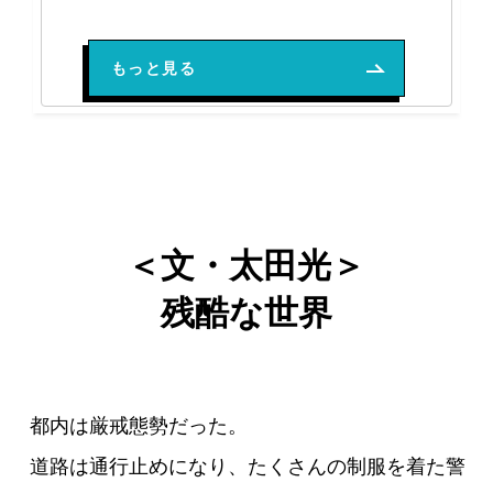
【2024年9月号 爆笑問題 連載】『どうの河野言っても月末には決まる』『総裁』天下御免の向こう見ず
もっと見る
＜文・太田光＞
残酷な世界
都内は厳戒態勢だった。
道路は通行止めになり、たくさんの制服を着た警