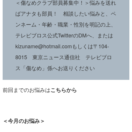
＜傷なめクラブ部員募集中！＞悩みを送れ
ばアナタも部員！ 相談したい悩みと、ペ
ンネーム・年齢・職業・性別を明記の上、
テレビブロス公式TwitterのDMへ、または
kizuname@hotmail.comもしくは〒104-
8015 東京ニュース通信社 テレビブロ
ス「傷なめ」係へお送りください
前回までのお悩みは
こちらから
＜今月のお悩み＞