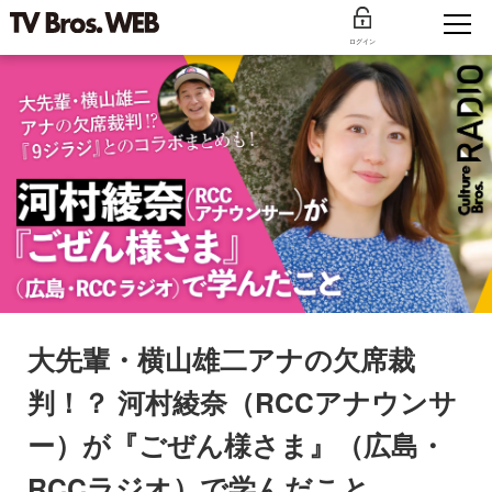
ログイン
大先輩・横山雄二アナの欠席裁
判！？ 河村綾奈（RCCアナウンサ
ー）が『ごぜん様さま』（広島・
RCCラジオ）で学んだこと