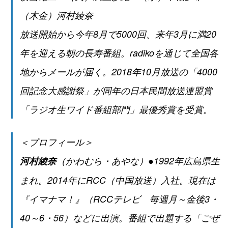
（木金）河村綾奈
放送開始から今年8月で5000回、来年3月に満20
年を迎える朝の長寿番組。radikoを通じて全国各
地からメールが届く。2018年10月放送の「4000
回記念大感謝祭」が同年の日本民間放送連盟賞
「ラジオ生ワイド番組部門」最優秀賞を受賞。
＜プロフィール＞
河村綾奈
（かわむら・あやな）●1992年広島県生
まれ。2014年にRCC（中国放送）入社。現在は
『イマナマ！』（RCCテレビ 毎週月～金後3・
40～6・56）などに出演。番組で出題する「ごぜ