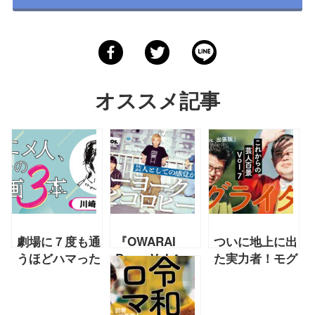
オススメ記事
劇場に７度も通
『OWARAI
ついに地上に出
うほどハマった
Bros. Vol.4』
た実力者！モグ
『夜は短し歩け
芸人としての感
ライダーが進化
よ乙女』川崎芳
覚が全く一
したワケ
樹 第２回【連
緒⁉︎ ニューヨ
【2022年1月連