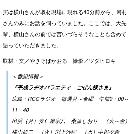
実は横山さんが取材現場に現れる40分前から、河村
さんのみにお話を伺っていました。ここでは、大先
輩、横山さんの前では言いづらそうなことも含めて
語っていただきました。
取材・文／やきそばかおる 撮影／ツダヒロキ
＜番組情報＞
『平成ラヂオバラエティ ごぜん様さま』
広島・RCCラジオ 毎週月～金曜 午前9・00～
11・40
出演（月）安仁屋宗八 桑原しおり （火～金）
横山雄二 （火）渕上沙紀 （水）中根夕希