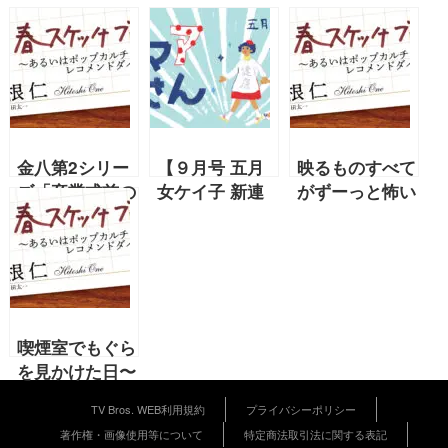
金八第2シリー
【９月号 五月
映るものすべて
ズ「卒業式前の
女ケイ子 新連
がずーっと怖い
暴力」を観直し
載】第３回「は
『呪怨：呪いの
たら…【2020
るのまゆげ」
家』【大根仁
年6月号 大根仁
『おマアさん』
2020年7月号
連載】
連載】
喫煙室でもぐら
を見かけた日〜
ここ最近のポッ
TV Bros. WEB利用規約
プライバシーポリシー
プカルチャーレ
著作権・画像使用等について
特定商法取引法に関する表記
コメンド【大根