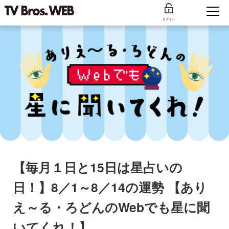
ログイン
【毎月１日と15日は星占いの
日！】8／1～8／14の運勢 【あり
え～る・ろどんのWebでも星に聞
いてくれ！】