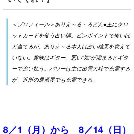
＜プロフィール＞ありえ～る・ろどん●主にタロ
ットカードを使う占い師。ピンポイントで怖いほ
ど当てるが、ありえ～る本人は占い結果を覚えて
いない。趣味はギター。悪い”気”が溜まるとギタ
ーで追い払う。パワーは主に出雲大社で充電する
が、近所の居酒屋でも充電できる。
8／1（月）から 8／14（日）