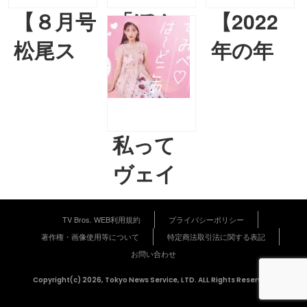
【８月号
「ぼん
【2022
松尾ス
くらど
年の年
ズキ＆
もが一
間占い
河井克夫
矢報い
スペシ
連載】第
る瞬
ャ
私って
16回
間」が
ル！】
ヴェイ
「どど
輝く映
『あり
パーウ
んこ」
画『桐
え～
TV Bros. WEB利用規約
プライバシーポリシー
ェイヴ
著作権・画像使用等について
特定商法取引法に関する表記
『チー
島、部活
る・ろ
な脳み
お問い合わせ
ム紅卍
やめる
どんの
その持
Copyright(c) 2026, Tokyo News Service, LTD. ALL Rights Reserved.